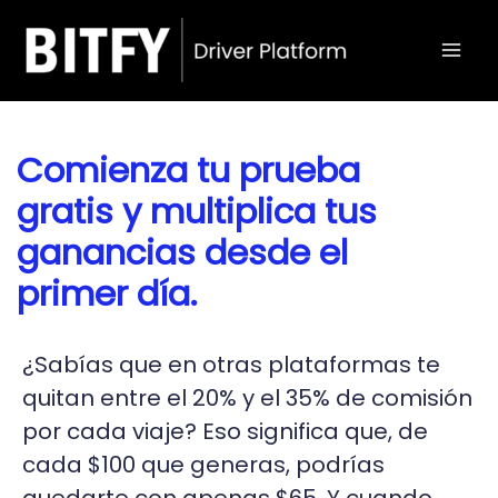
Ir
Mai
al
Men
contenido
Comienza tu prueba
gratis y multiplica tus
ganancias desde el
primer día.
¿Sabías que en otras plataformas te
quitan entre el 20% y el 35% de comisión
por cada viaje? Eso significa que, de
cada $100 que generas, podrías